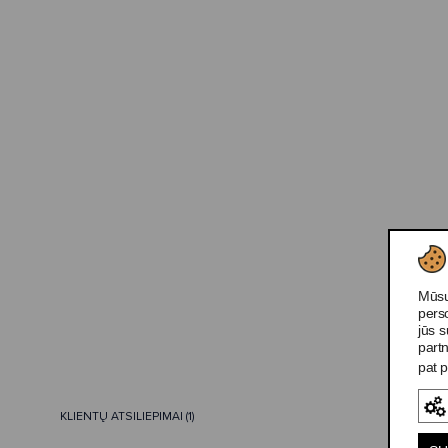
Mūsų
pers
jūs s
partn
pat p
KLIENTŲ ATSILIEPIMAI (1)