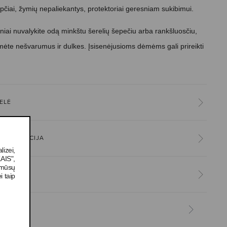
pčiai, žymių nepaliekantys,
protektoriai geresniam sukibimui.
niai nuvalykite odą minkštu šerelių šepečiu arba rankšluosčiu,
mėte nešvarumus ir dulkes. Įsisenėjusioms dėmėms gali prireikti
ELĖ
INFORMACIJA
izei,
AIS",
u mūsų
i taip