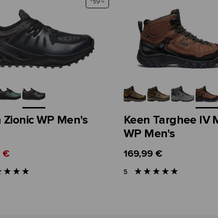
-59%
 Zionic WP Men's
Keen Targhee IV 
WP Men's
 €
169,99 €
5