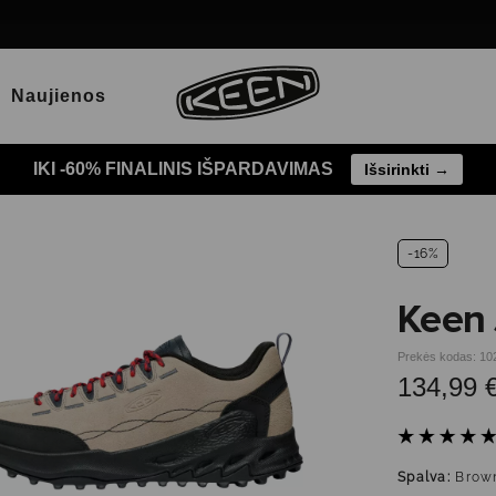
Naujienos
IKI -60% FINALINIS IŠPARDAVIMAS
Išsirinkti →
-16%
Keen 
Prekės kodas: 10
134,99 
Spalva:
Brow