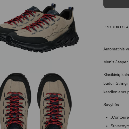
PRODUKTO A
Automatinis v
Men's Jasper 
Klasikinių kal
būdui. Stiling
kasdieniams p
Savybės:
„Contoured
Suvarstymo