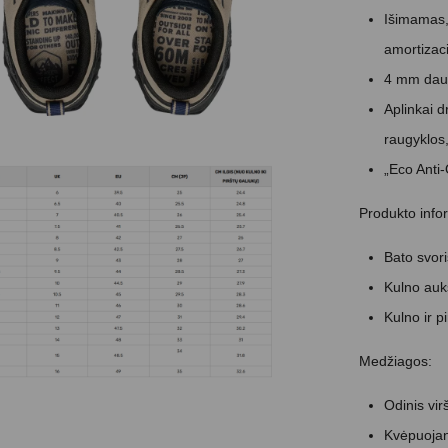
Išimamas, 
amortizaci
4 mm daugi
Aplinkai 
raugyklos
„Eco Anti
Produkto info
Bato svori
Kulno aukš
Kulno ir p
Medžiagos:
Odinis vir
Kvėpuojant