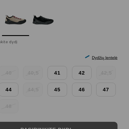
nkite dydį
Dydžių lentelė
40
40,5
41
42
42,5
44
44,5
45
46
47
48