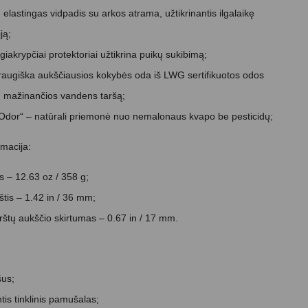
elastingas vidpadis su arkos atrama, užtikrinantis ilgalaikę
ją;
akrypčiai protektoriai užtikrina puikų sukibimą;
draugiška aukščiausios kokybės oda iš LWG sertifikuotos odos
, mažinančios vandens taršą;
-Odor“ – natūrali priemonė nuo nemalonaus kvapo be pesticidų;
rmacija:
s – 12.63 oz / 358 g;
tis – 1.42 in / 36 mm;
irštų aukščio skirtumas –
0.67 in / 17 mm.
šus;
is tinklinis pamušalas;