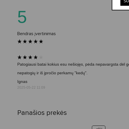
SU
5
Bendras įvertinimas
Patogiausi batai kokius esu nešiojęs, pėda nepavargsta dėl ger
nepatogių ir iš įpročio perkamų "kedų".
Ignas
2025-05-22 11:09
Panašios prekės