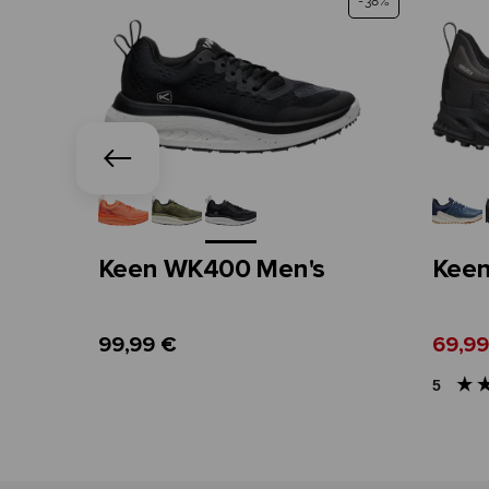
-59%
-38%
Keen WK400 Men's
Keen
99,99 €
69,99
5