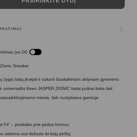
PASIRINKITE DYDĮ
PRAŠYMAS
ertimas (su DI)
Zionic Sneaker
nų žygio batų įkvėpti ir sukurti šiuolaikiniam aktyviam gyvenimo
i ir universalūs Keen JASPER ZIONIC batai puikiai tinka tiek
asivaikščiojimams mieste, tiek nuotykiams gamtoje.
 Fit“ – prisitaiko prie pėdos formos;
 sistema nuo liežuvio iki kojų pirštų;