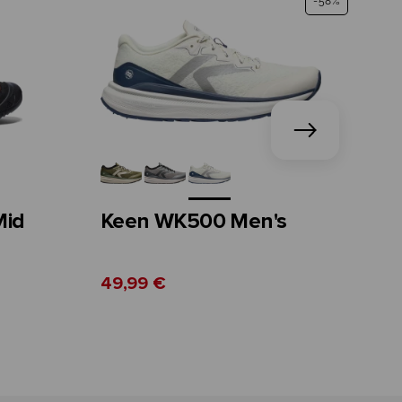
-58%
Mid
Keen WK500 Men's
Ke
49,99 €
89