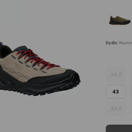
Dydis:
Pasiri
39,5
43
47,5