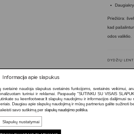
Daugiakry
Priežiūra:
švel
kad pašalintu
odos valiklio.
DYDŽIŲ LENT
Informacija apie slapukus
PRIEŽIŪROS 
 svetainė naudoja slapukus svetainės funkcijoms, svetainės veikimui, anal
onalizuotam turiniui ir reklamai. Paspaudę "SUTINKU SU VISAIS SLAPUK
utinkate su keenfootwear.lt slapukų naudojimu ir informacijos dalijimusi s
APIE KEEN
eriais. Daugiau apie slapukų naudojimą ir mūsų partnerius galite sužinoti be
akeisti savo sutikimą per
.
slapukų naudojimo politika
Slapukų nustatymai