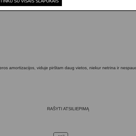
TINKU SU VISAIS SLAPUKAIS
os amortizacijos, viduje pirštam daug vietos, niekur netrina ir nespaudž
RAŠYTI ATSILIEPIMĄ