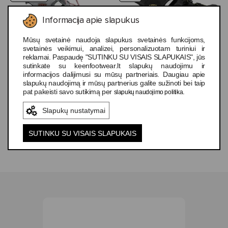
Informacija apie slapukus
Mūsų svetainė naudoja slapukus svetainės funkcijoms,
svetainės veikimui, analizei, personalizuotam turiniui ir
6 spalvų
8 spalvų
reklamai. Paspaudę "SUTINKU SU VISAIS SLAPUKAIS", jūs
sutinkate su keenfootwear.lt slapukų naudojimu ir
informacijos dalijimusi su mūsų partneriais. Daugiau apie
Keen Astoria West
Keen Newport H2
slapukų naudojimą ir mūsų partnerius galite sužinoti bei taip
Sandal Women's
Men's
pat pakeisti savo sutikimą per
.
slapukų naudojimo politika
49,99 €
Slapukų nustatymai
89,99 €
5
4.7
SUTINKU SU VISAIS SLAPUKAIS