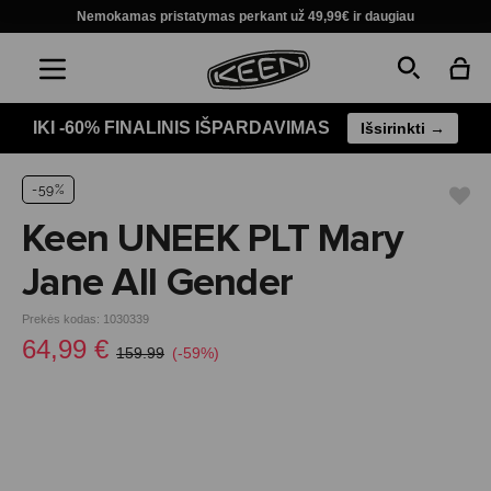
Nemokamas pristatymas perkant už 49,99€ ir daugiau
IKI -60% FINALINIS IŠPARDAVIMAS
Išsirinkti →
-59%
Keen UNEEK PLT Mary
Jane All Gender
Prekės kodas: 1030339
64,99 €
159.99
(-59%)