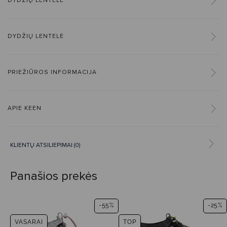
DYDŽIŲ LENTELĖ
DYDŽIŲ LENTELĖ
PRIEŽIŪROS INFORMACIJA
APIE KEEN
KLIENTŲ ATSILIEPIMAI (0)
Panašios prekės
7%
-55%
-25%
VASARAI
TOP