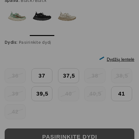
Spalva:
Black/Black
Dydis:
Pasirinkite dydį
Dydžių lentelė
36
37
37,5
38
38,5
39
39,5
40
40,5
41
42
PASIRINKITE DYDĮ