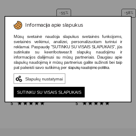
7%
-55%
-58%
VASARAI
TOP
Informacija apie slapukus
Mūsų svetainė naudoja slapukus svetainės funkcijoms,
svetainės veikimui, analizei, personalizuotam turiniui ir
reklamai. Paspaudę "SUTINKU SU VISAIS SLAPUKAIS", jūs
sutinkate su keenfootwear.lt slapukų naudojimu ir
informacijos dalijimusi su mūsų partneriais. Daugiau apie
6 spalvų
8 spalvų
slapukų naudojimą ir mūsų partnerius galite sužinoti bei taip
pat pakeisti savo sutikimą per
.
slapukų naudojimo politika
Keen Astoria West
Keen Newport H2
Sandal Women's
Women's
Slapukų nustatymai
49,99 €
49,99 €
SUTINKU SU VISAIS SLAPUKAIS
5
5