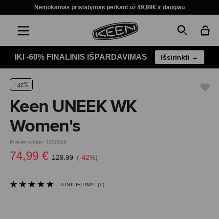
Nemokamas pristatymas perkant už 49,99€ ir daugiau
IKI -60% FINALINIS IŠPARDAVIMAS
Išsirinkti →
-42%
Keen UNEEK WK
Women's
Prekės kodas: 1030269
74,99 €
129.99
(-42%)
ATSILIEPIMAI (1)