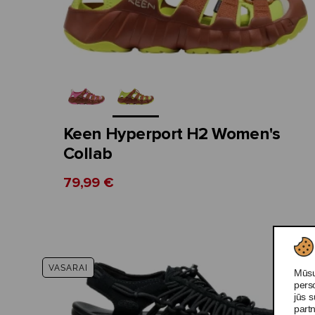
Keen Hyperport H2 Women's
Collab
79,99 €
-5
VASARAI
Mūsų
pers
jūs s
partn