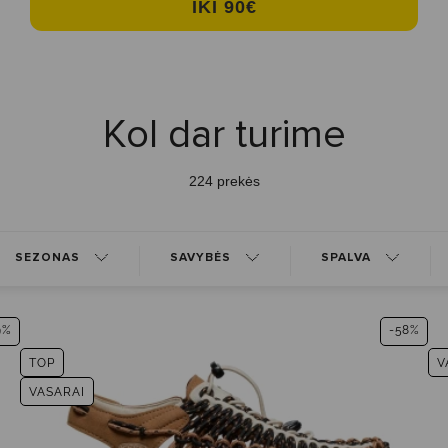
IKI 90€
Kol dar turime
224 prekės
SEZONAS
SAVYBĖS
SPALVA
9%
-58%
TOP
V
VASARAI