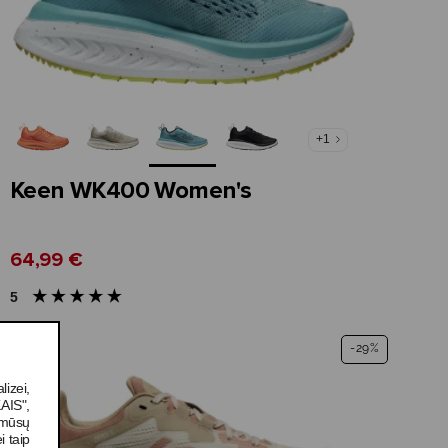
+1
Keen WK400 Women's
64,99 €
5
-29%
OP
izei,
AIS",
u mūsų
i taip