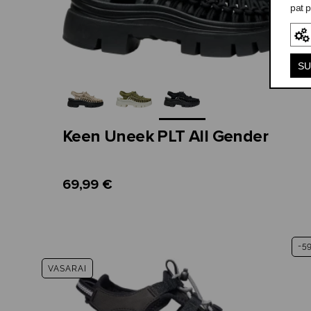
pat p
SU
Keen Uneek PLT All Gender
69,99 €
-5
VASARAI