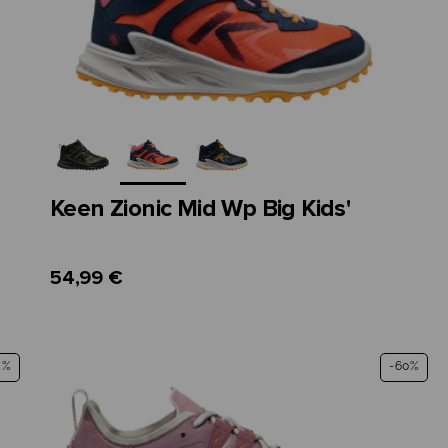
Keen Zionic Mid Wp Big Kids'
54,99 €
4%
-60%