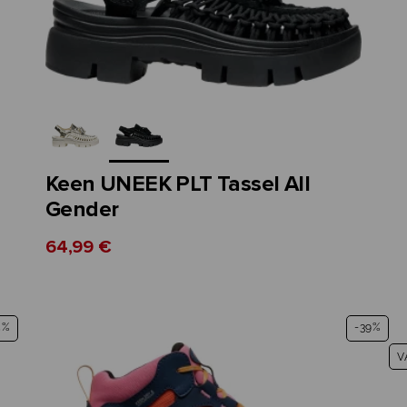
Keen UNEEK PLT Tassel All
Gender
64,99 €
5%
-39%
V