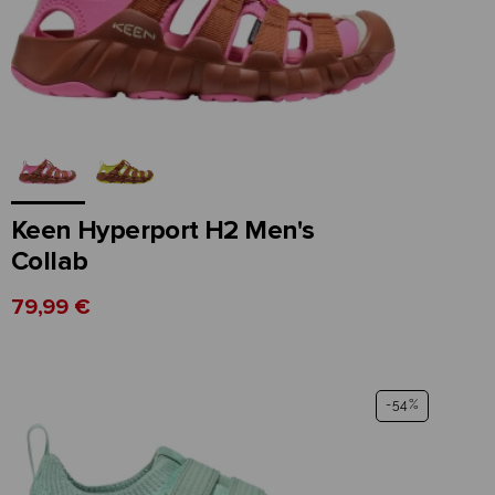
Keen Hyperport H2 Men's
Collab
79,99 €
-54%