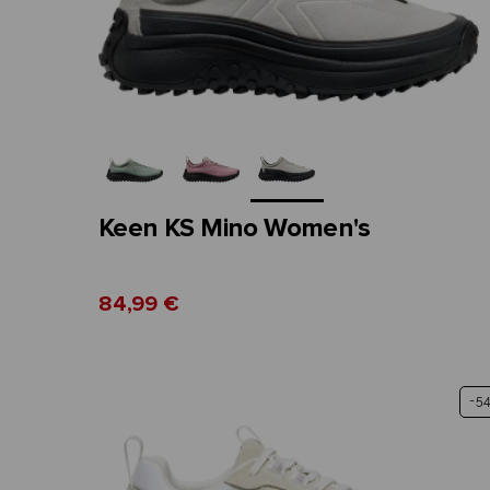
Keen KS Mino Women's
84,99 €
-5