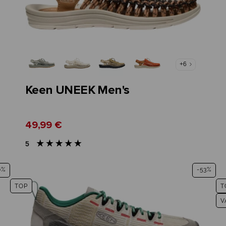
+6
Keen UNEEK Men's
49,99 €
5
0%
-53%
TOP
T
V