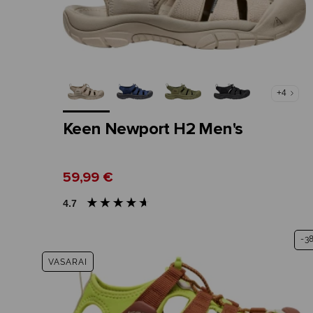
+4
Keen Newport H2 Men's
59,99 €
4.7
-3
VASARAI