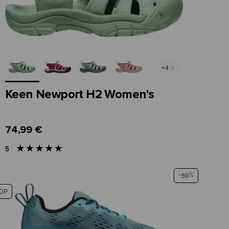
+4
Keen Newport H2 Women's
74,99 €
5
-59%
OP