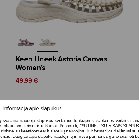
Keen Uneek Astoria Canvas
Women's
49,99 €
3%
-59%
Informacija apie slapukus
VASARAI
T
 svetainė naudoja slapukus svetainės funkcijoms, svetainės veikimui, anal
onalizuotam turiniui ir reklamai. Paspaudę "SUTINKU SU VISAIS SLAPUK
utinkate su keenfootwear.lt slapukų naudojimu ir informacijos dalijimusi s
eriais. Daugiau apie slapukų naudojimą ir mūsų partnerius galite sužinoti be