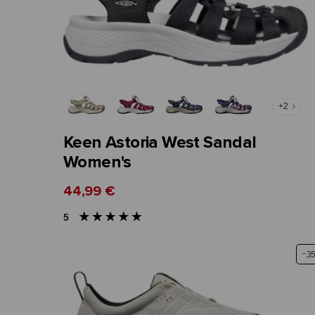
+2
Keen Astoria West Sandal
Women's
44,99 €
5
-3