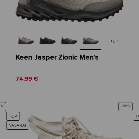
+1
Keen Jasper Zionic Men's
74,99 €
8%
-62%
TOP
T
VASARAI