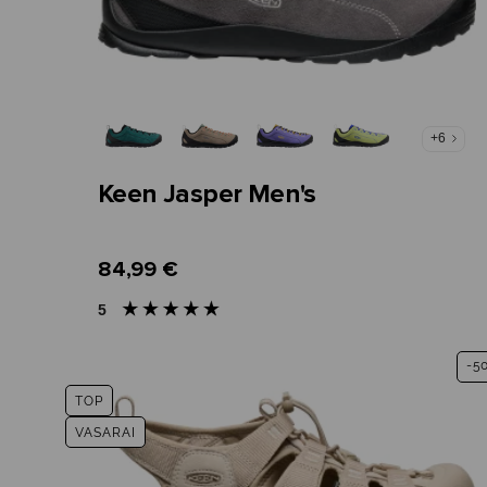
+6
Keen Jasper Men's
84,99 €
5
-5
TOP
VASARAI