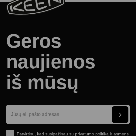
Geros
naujienos
iš mūsų
Patvirtinu, kad susipažinau su
privatumo politika
ir
asmens