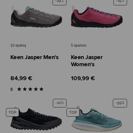
-29%
-15%
10 spalvų
5 spalvos
Keen Jasper Men's
Keen Jasper
Women's
84,99 €
109,99 €
5
-22%
-59%
TOP
TOP