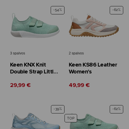
-54%
-62%
3 spalvos
2 spalvos
Keen KNX Knit
Keen KS86 Leather
Double Strap Little
Women's
Kid's
29,99 €
49,99 €
-39%
-62%
TOP