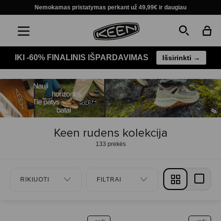
Nemokamas pristatymas perkant už 49,99€ ir daugiau
IKI -60% FINALINIS IŠPARDAVIMAS
Išsirinkti →
Keen rudens kolekcija
133 prekės
RIKIUOTI
FILTRAI