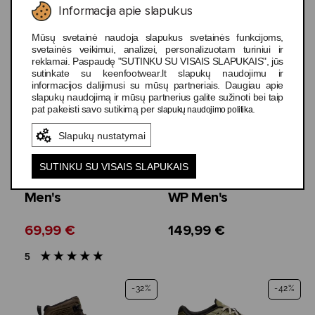
Informacija apie slapukus
5
Mūsų svetainė naudoja slapukus svetainės funkcijoms,
-59%
TOP
svetainės veikimui, analizei, personalizuotam turiniui ir
reklamai. Paspaudę "SUTINKU SU VISAIS SLAPUKAIS", jūs
sutinkate su keenfootwear.lt slapukų naudojimu ir
informacijos dalijimusi su mūsų partneriais. Daugiau apie
slapukų naudojimą ir mūsų partnerius galite sužinoti bei taip
pat pakeisti savo sutikimą per
.
slapukų naudojimo politika
Slapukų nustatymai
3 spalvos
3 spalvos
SUTINKU SU VISAIS SLAPUKAIS
Keen Zionic WP
Keen Targhee IV
Men's
WP Men's
69,99 €
149,99 €
5
-32%
-42%