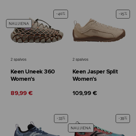
-40%
-15%
NAUJIENA
2 spalvos
2 spalvos
Keen Uneek 360
Keen Jasper Split
Women's
Women's
89,99 €
109,99 €
-33%
-39%
NAUJIENA