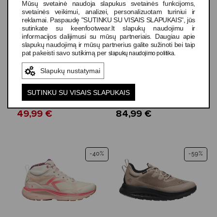
Mūsų svetainė naudoja slapukus svetainės funkcijoms,
svetainės veikimui, analizei, personalizuotam turiniui ir
reklamai. Paspaudę "SUTINKU SU VISAIS SLAPUKAIS", jūs
sutinkate su keenfootwear.lt slapukų naudojimu ir
informacijos dalijimusi su mūsų partneriais. Daugiau apie
slapukų naudojimą ir mūsų partnerius galite sužinoti bei taip
pat pakeisti savo sutikimą per
.
slapukų naudojimo politika
3 spalvos
2 spalvos
Slapukų nustatymai
Keen WK500
Keen KNX Knit Lace
Women's
Women's
SUTINKU SU VISAIS SLAPUKAIS
49,99 €
84,99 €
-40%
-59%