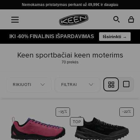
Nemokamas pristatymas perkant už 49,99€ ir daugiau
IKI -60% FINALINIS IŠPARDAVIMAS
Išsirinkti →
Keen sportbačiai keen moterims
70 prekės
RIKIUOTI
FILTRAI
-15%
-22%
TOP