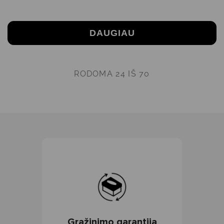
DAUGIAU
RODOMA
24
IŠ 70
Grąžinimo garantija