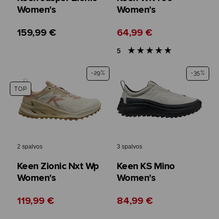
Women's
Women's
159,99 €
64,99 €
5
-29%
-35%
TOP
2 spalvos
3 spalvos
Keen Zionic Nxt Wp
Keen KS Mino
Women's
Women's
119,99 €
84,99 €