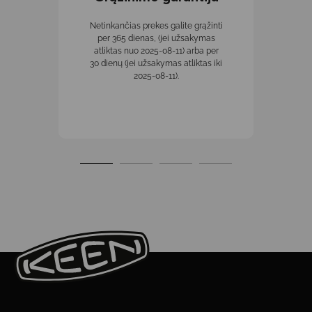
Netinkančias prekes galite grąžinti
per 365 dienas, (jei užsakymas
atliktas nuo 2025-08-11) arba per
30 dienų (jei užsakymas atliktas iki
2025-08-11).